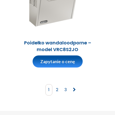
Poidełko wandaloodporne –
model VRC8S2JO
Zapytanie o cenę
1
2
3