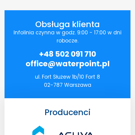
Obsługa klienta
Infolinia czynna w godz. 9:00 - 17:00 w dni
robocze.
+48 502 091 710
office@waterpoint.pl
ul. Fort Służew 1b/10 Fort 8
02-787 Warszawa
Producenci