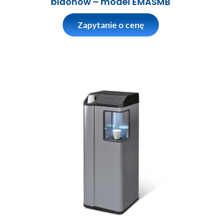
bidonów – model EMASMB
Zapytanie o cenę