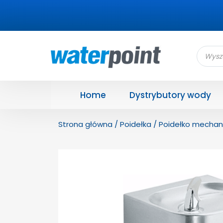
Wyszu
produ
Home
Dystrybutory wody
Strona główna
/
Poidełka
/ Poidełko mechan