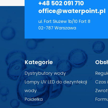
+48 502 091 710
office@waterpoint.pl
ul. Fort Służew 1b/10 Fort 8
02-787 Warszawa
Kategorie
Obsł
Dystrybutory wody
Regul
Lampy UV LED do dezynfekcji
Czas 
wody
Zwrot
Poidełka
Formu