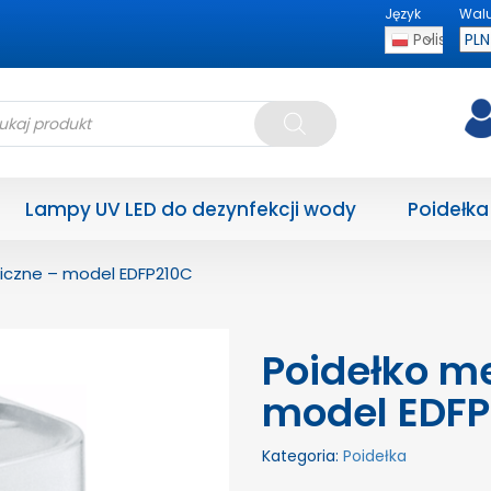
Język
Wal
Polish
kiwarka
któw
Lampy UV LED do dezynfekcji wody
Poidełka
iczne – model EDFP210C
Poidełko m
model EDFP
Kategoria:
Poidełka