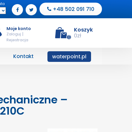
uta
+48 502 091 710
Moje konto
Koszyk
|
Zaloguj
0
zł
0
Rejestracja
Kontakt
waterpoint.pl
echaniczne –
210C